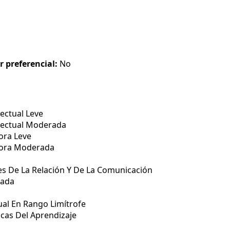
r preferencial:
No
ectual Leve
lectual Moderada
ora Leve
tora Moderada
s De La Relación Y De La Comunicación
rada
ual En Rango Limítrofe
icas Del Aprendizaje