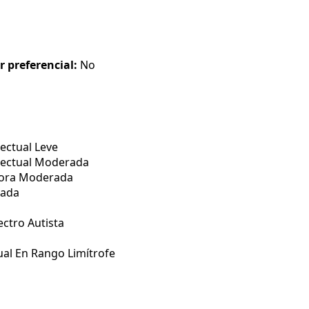
r preferencial:
No
ectual Leve
lectual Moderada
tora Moderada
rada
ctro Autista
ual En Rango Limítrofe